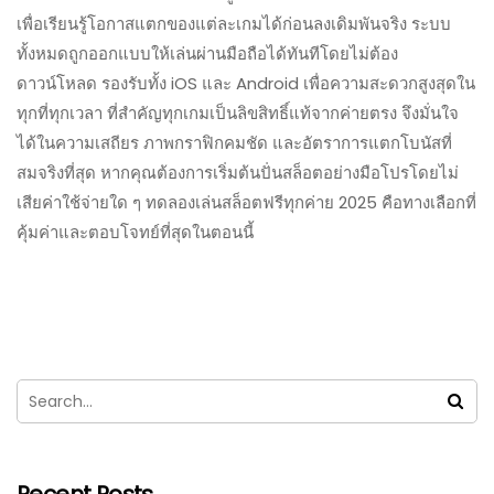
เพื่อเรียนรู้โอกาสแตกของแต่ละเกมได้ก่อนลงเดิมพันจริง ระบบ
ทั้งหมดถูกออกแบบให้เล่นผ่านมือถือได้ทันทีโดยไม่ต้อง
ดาวน์โหลด รองรับทั้ง iOS และ Android เพื่อความสะดวกสูงสุดใน
ทุกที่ทุกเวลา ที่สำคัญทุกเกมเป็นลิขสิทธิ์แท้จากค่ายตรง จึงมั่นใจ
ได้ในความเสถียร ภาพกราฟิกคมชัด และอัตราการแตกโบนัสที่
สมจริงที่สุด หากคุณต้องการเริ่มต้นปั่นสล็อตอย่างมือโปรโดยไม่
เสียค่าใช้จ่ายใด ๆ ทดลองเล่นสล็อตฟรีทุกค่าย 2025 คือทางเลือกที่
คุ้มค่าและตอบโจทย์ที่สุดในตอนนี้