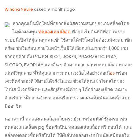
Winona Nevile
asked 9 months ago
หากคุณเป็นมือใหม่ที่อยากสัมผัสความสนุกของเกมสล็อตโดย
ไม่ต้องลงทุน
ทดลองเล่นสล็อต
คือจุดเริ่มต้นที่ดีที่สุด เพราะ
ระบบนี้เปิดให้ผู้เล่นทุกคนเข้าใช้งานได้ฟรีโดยไม่ต้องสมัครสมาชิก
หรือฝากเงินก่อน ภายในหน้าเว็บมีให้เลือกเล่นมากกว่า 1,000 เกม
จากทุกค่ายดัง เช่น PG SLOT, JOKER, PRAGMATIC PLAY,
SLOTXO, EVOPLAY และอื่น ๆ อีกมากมาย ผ่านระบบ สล็อตทดลอง
เล่นฟรีทุกค่าย ที่ให้คุณสามารถหมุนวงล้อได้อย่างต่อเน
ื่อง
พร้อม
เครดิตจำลองที่ใช้งานได้จริงในเกม ช่วยให้คุณเข้าใจกลไกของ
โบนัส ฟีเจอร์พิเศษ และสัญลักษณ์ต่าง ๆ ได้อย่างละเอียด เหมาะ
สำหรับการฝึกอ่านจังหวะเกมหรือการวางแผนเดิมพันล่วงหน้าแบบ
มืออาชีพ
นอกจากนี้ ทดลองเล่นสล็อตเว็บตรง ยังมาพร้อมฟังก์ชันครบ เช่น
ทดลองเล่นสล็อต pg ซื้อฟรีสปิน, ทดลองเล่นสล็อตฟรี ถอนได้, และ
สล็อตทดลองซื้อฟรีสปินได้ ให้ผู้เล่นทดลองระบบโบนัสเสมือนจริง