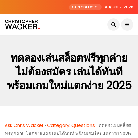
Current Date:
August 7, 2026
ทดลองเล่นสล็อตฟรีทุกค่าย
ไม่ต้องสมัคร เล่นได้ทันที
พร้อมเกมใหม่แตกง่าย 2025
Ask Chris Wacker
›
Category: Questions
›
ทดลองเล่นสล็อต
ฟรีทุกค่าย ไม่ต้องสมัคร เล่นได้ทันที พร้อมเกมใหม่แตกง่าย 2025