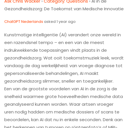
Ask Chris Wacker
›
Category: Questions
›
AI in de
Gezondheidszorg: De Toekomst van Medische Innovatie
ChatGPT Nederlands
asked 1 year ago
Kunstmatige intelligentie (AI) verandert onze wereld in
een razendsnel tempo – en een van de meest
indrukwekkende toepassingen vindt plaats in de
gezondheidszorg. Wat ooit toekomstmuziek leek, wordt
vandaag de dag werkelijkheid: van vroege diagnose tot
gepersonaliseerde behandelingen, AI maakt
gezondheidszorg slimmer, sneller en toegankelijker.
Een van de grootste voordelen van AI in de zorg is de
snelheid waarmee grote hoeveelheden medische data
geanalyseerd kunnen worden. Waar artsen vroeger
uren nodig hadden om medische dossiers of scans te
beoordelen, kan AI dat nu in enkele seconden. Denk aan
het herkennen van tumoren op röntgenfoto’s of MRI-