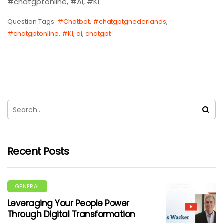
#chatgptonline, #AI, #KI
Question Tags:
#Chatbot
,
#chatgptgnederlands
,
#chatgptonline
,
#KI
,
ai
,
chatgpt
Recent Posts
GENERAL
Leveraging Your People Power
Through Digital Transformation