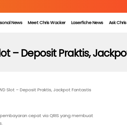
sonal News
Meet Chris Wacker
Laserfiche News
Ask Chri
t – Deposit Praktis, Jackpo
D Slot – Deposit Praktis, Jackpot Fantastis
ur pembayaran cepat via QRIS yang membuat
s.