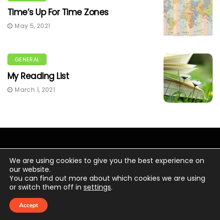
Time’s Up For Time Zones
May 5, 2021
GENERAL
My Reading List
March 1, 2021
We are using cookies to give you the best experience on
our website.
You can find out more about which cookies we are using
© Copyright 2020 Chris Wacker.
or switch them off in
settings
.
Digital transformation
Personal News
Meet Chris Wacker
Laserfiche News
Accept
Ask Chris Wacker
Home