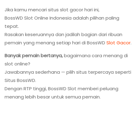
Jika kamu mencari situs slot gacor hari ini,
BossWD Slot Online Indonesia adalah pilihan paling
tepat.
Rasakan keseruannya dan jadilah bagian dari ribuan
pemain yang menang setiap hari di BossWD
Slot Gacor
.
Banyak pemain bertanya,
bagaimana cara menang di
slot online?
Jawabannya sederhana — pilih situs terpercaya seperti
Situs BossWD.
Dengan RTP tinggi, BossWD Slot memberi peluang
menang lebih besar untuk semua pemain.