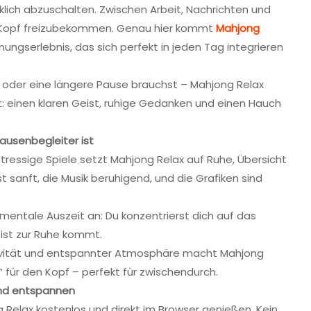
irklich abzuschalten. Zwischen Arbeit, Nachrichten und
en Kopf freizubekommen. Genau hier kommt
Mahjong
nnungserlebnis, das sich perfekt in jeden Tag integrieren
st oder eine längere Pause brauchst – Mahjong Relax
: einen klaren Geist, ruhige Gedanken und einen Hauch
ausenbegleiter ist
 stressige Spiele setzt Mahjong Relax auf Ruhe, Übersicht
 sanft, die Musik beruhigend, und die Grafiken sind
 mentale Auszeit an: Du konzentrierst dich auf das
ist zur Ruhe kommt.
tivität und entspannter Atmosphäre macht Mahjong
für den Kopf – perfekt für zwischendurch.
und entspannen
Relax kostenlos und direkt im Browser genießen. Kein