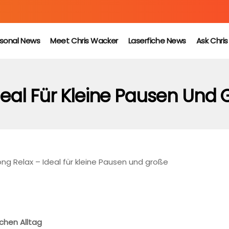
sonal News
Meet Chris Wacker
Laserfiche News
Ask Chri
deal Für Kleine Pausen Und 
ng Relax – Ideal für kleine Pausen und große
chen Alltag