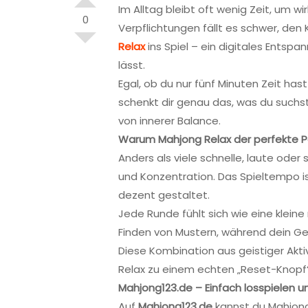
Im Alltag bleibt oft wenig Zeit, um w
0
Verpflichtungen fällt es schwer, d
Relax
ins Spiel – ein digitales Entspa
lässt.
Egal, ob du nur fünf Minuten Zeit ha
schenkt dir genau das, was du suchst
von innerer Balance.
Warum Mahjong Relax der perfekte P
Anders als viele schnelle, laute oder
und Konzentration. Das Spieltempo ist
dezent gestaltet.
Jede Runde fühlt sich wie eine kleine
Finden von Mustern, während dein Ge
Diese Kombination aus geistiger Ak
Relax zu einem echten „Reset-Knopf“ 
Mahjong123.de – Einfach losspielen 
Auf
Mahjong123.de
kannst du Mahjong 