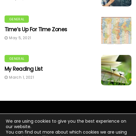
GENERAL
Time’s Up For Time Zones
May 5, 2021
GENERAL
My Reading List
March 1, 2021
We are using cookies to give you the best experience on
our website.
You can find out more about which cookies we are using
© Copyright 2020 Chris Wacker.