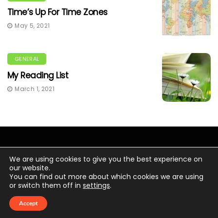
Time’s Up For Time Zones
May 5, 2021
GENERAL
My Reading List
March 1, 2021
We are using cookies to give you the best experience on
our website.
You can find out more about which cookies we are using
© Copyright 2020 Chris Wacker.
or switch them off in
settings
.
Digital transformation
Personal News
Meet Chris Wacker
Laserfiche News
Accept
Ask Chris Wacker
Home